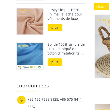
chaud
Jersey simple 100%
lin, maille lâche pour
vêtements de luxe
plus
Solide 100% simple de
tissu de piqué de
coton d'imitation teint
avec le sentiment de
main de coton
plus
coordonnées
+86-136 7688 8125, +86-575-8411

5564