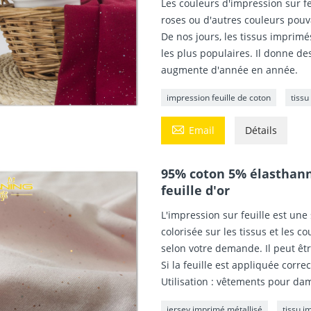
Les couleurs d'impression sur f
roses ou d'autres couleurs pouv
De nos jours, les tissus imprimé
les plus populaires. Il donne d
augmente d'année en année.
impression feuille de coton
tissu

Email
Détails
95% coton 5% élasthanne
feuille d'or
L'impression sur feuille est une
colorisée sur les tissus et les 
selon votre demande. Il peut êtr
Si la feuille est appliquée corr
Utilisation : vêtements pour dam
jersey imprimé métallisé
tissu i