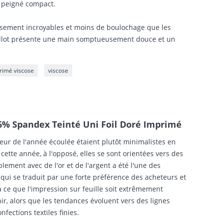
t peigné compact.
issement incroyables et moins de boulochage que les
illot présente une main somptueusement douce et un
rimé viscose
viscose
 6% Spandex Teinté Uni Foil Doré Imprimé
ieur de l'année écoulée étaient plutôt minimalistes en
cette année, à l'opposé, elles se sont orientées vers des
blement avec de l'or et de l'argent a été l'une des
 qui se traduit par une forte préférence des acheteurs et
à ce que l'impression sur feuille soit extrêmement
ir, alors que les tendances évoluent vers des lignes
ections textiles finies.