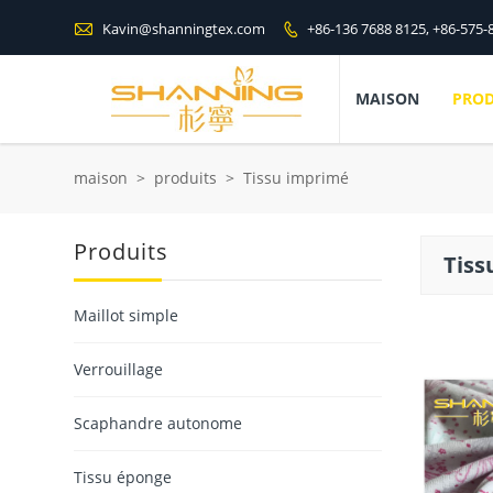

Kavin@shanningtex.com
+86-136 7688 8125, +86-575-

MAISON
PRO
maison
>
produits
>
Tissu imprimé
Produits
Tiss
Maillot simple
Verrouillage
Scaphandre autonome
Tissu éponge