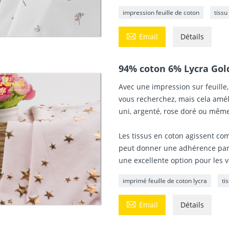
impression feuille de coton
tissu

Email
Détails
94% coton 6% Lycra Gold
Avec une impression sur feuille
vous recherchez, mais cela améli
uni, argenté, rose doré ou mêm
Les tissus en coton agissent com
peut donner une adhérence parfai
une excellente option pour les 
imprimé feuille de coton lycra
ti

Email
Détails