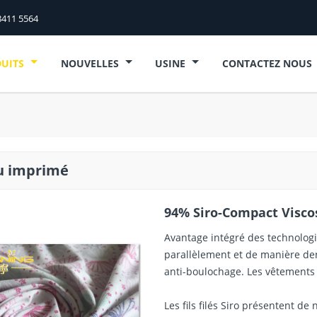
8411 5564
DUITS
NOUVELLES
USINE
CONTACTEZ NOUS
u imprimé
94% Siro-Compact Viscos
Avantage intégré des technologies
parallèlement et de manière dense
anti-boulochage. Les vêtements f
Les fils filés Siro présentent d