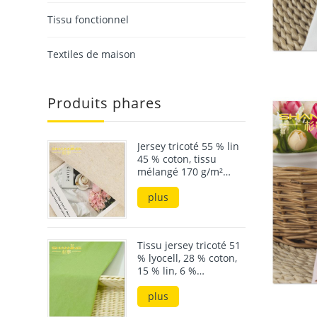
Tissu fonctionnel
Textiles de maison
Produits phares
Jersey tricoté 55 % lin
45 % coton, tissu
mélangé 170 g/m²
pour l'été
plus
Tissu jersey tricoté 51
% lyocell, 28 % coton,
15 % lin, 6 %
élasthanne, 190 g/m²
plus