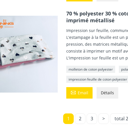
70 % polyester 30 % coto
imprimé métallisé
Impression sur feuille, commun
L'estampage à la feuille est un p
pression, des matrices métalliqu
consiste à imprimer un motif avec
L'impression sur feuille est un 
molleton de coton polyester
pola
impression feuille de coton polyester

Email
Détails
1
2
3
>
total 