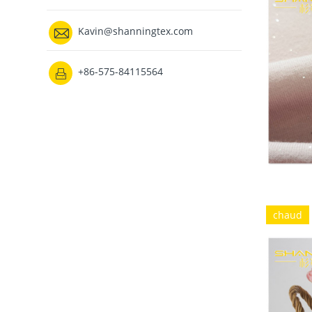

Kavin@shanningtex.com
+86-575-84115564

chaud