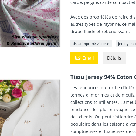
cardé, peigné, cardé compact e
Avec des propriétés de refroid
autres types de rayonne, ce ma
drapé fluide et rebondissant.
tissu imprimé viscose
jersey imp

Email
Détails
Tissu Jersey 94% Coton
Les tendances du textile d'intér
termes d'imprimés et de motifs, 
collections scintillantes. L'ameu
tendances les plus en vogue, ce
des clients. On peut s'attendre 
populaire dans les saisons à ven
somptueuses et luxueuses de conf