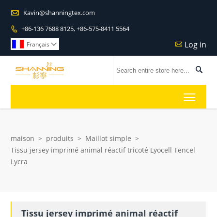

Kavin@shanningtex.com
+86-136 7688 8125, +86-575-8411 5564

Log in

Français


Toggl
maison
>
produits
>
Maillot simple
>
Tissu jersey imprimé animal réactif tricoté Lyocell Tencel
Lycra
Tissu jersey imprimé animal réactif